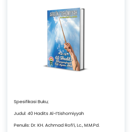
Spesifikasi Buku;
Judul: 40 Hadits Al-I’tishomiyyah
Penulis: Dr. KH. Achmad Rofi’i, Lc., M.M.Pd.