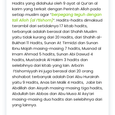
Hadits yang didahului oleh 9 ayat al Qur’an al
karim yang terkait dengan Perintah Alloh pada
setiap muslim agar “
berpegang teguh dengan
tali Alloh (al I’tishom)
”. Hadits-hadits dimaksud
terambil dari setidaknya 17 kitab hadits,
terbanyak adalah berasal dari Shahih Muslim
yaitu tidak kurang dari 20 Hadits, dari Shahih al-
Bukhari 11 Hadits, Sunan At Tirmidzi dan Sunan
Ibnu Majah masing-masing 7 hadits, Musnad al
Imam Ahmad 5 hadits, Sunan Abi Dawud 4
hadits, Mustadrok Al Hakim 3 hadits dan
selebihnya dari kitab yang lain. Arba’in
I’tishomiyyah ini juga berasal dari 20 orang
shohabat terbanyak adalah Dari Abu Hurairah
yaitu 9 Hadits, Anas bin Malik 4 Hadits, Jabir bin
Abdillah dan Aisyah masing-masing tiga hadits,
Abdullah bin Abbas dan Abu Musa Al Asy’ari
masing-masing dua hadits dan selebihnya dari
yang lainnya.