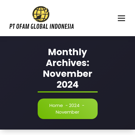
Skip
to
content
Mencerdaskan anak bangsa
Monthly
Archives:
November
2024
Home
-
2024
-
November