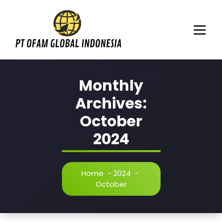
Skip
to
content
Mencerdaskan anak bangsa
Monthly
Archives:
October
2024
Home
-
2024
-
October