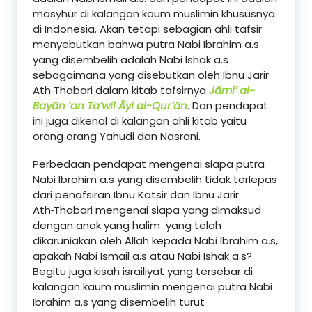
masyhur di kalangan kaum muslimin khususnya
di Indonesia. Akan tetapi sebagian ahli tafsir
menyebutkan bahwa putra Nabi Ibrahim a.s
yang disembelih adalah Nabi Ishak a.s
sebagaimana yang disebutkan oleh Ibnu Jarir
Ath˗Thabari dalam kitab tafsirnya
Jâmi’ al-
Bayân ‘an Ta’wîl Âyi al-Qur’ân
. Dan pendapat
ini juga dikenal di kalangan ahli kitab yaitu
orang˗orang Yahudi dan Nasrani.
Perbedaan pendapat mengenai siapa putra
Nabi Ibrahim a.s yang disembelih tidak terlepas
dari penafsiran Ibnu Katsir dan Ibnu Jarir
Ath˗Thabari mengenai siapa yang dimaksud
dengan anak yang halim yang telah
dikaruniakan oleh Allah kepada Nabi Ibrahim a.s,
apakah Nabi Ismail a.s atau Nabi Ishak a.s?
Begitu juga kisah israiliyat yang tersebar di
kalangan kaum muslimin mengenai putra Nabi
Ibrahim a.s yang disembelih turut