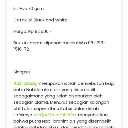
Isi: Hvs 70 gsm
Cetak Isi: Black and White
Harga: Rp 82.500,-
Buku ini dapat dipesan melalui W.a 08-1213-
1516-72
Sinopsis:
Adz-dzabîẖ
merupakan istilah penyebutan bagi
putra Nabi Ibrahim a.s. yang disembelih
sebagaimana yang telah disebutkan oleh
sebagian ulama. Menurut sebagian kalangan
ahli tafsir seperti Ibnu Katsir dalam kitab
tafsirnya
al-Qur’ân al-‘Azhîm
menyebutkan
bahwa putra Nabi Ibrahim a.s yang disembelih
adalah Nabi Ismail a.s. dan pendapat ini adalah