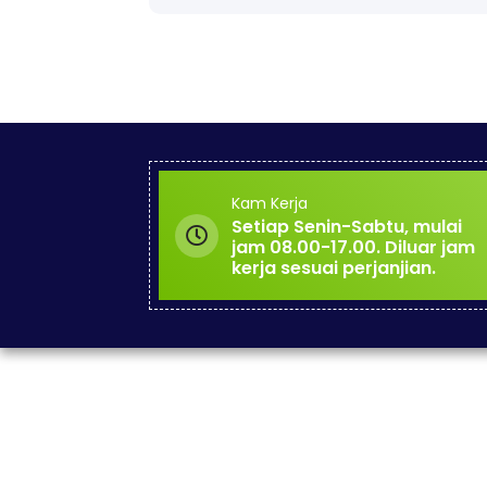
Kam Kerja
Setiap Senin-Sabtu, mulai
jam 08.00-17.00. Diluar jam
kerja sesuai perjanjian.