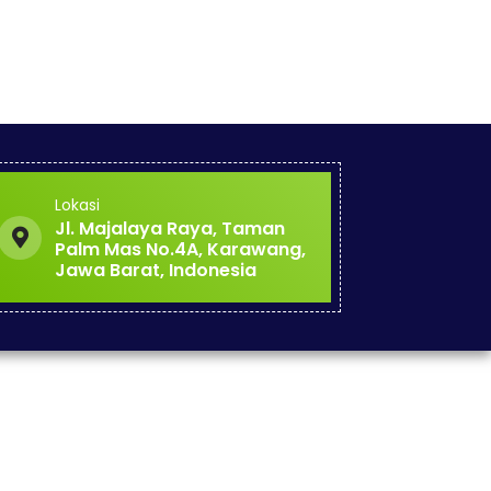
Lokasi
Jl. Majalaya Raya, Taman
Palm Mas No.4A, Karawang,
Jawa Barat, Indonesia