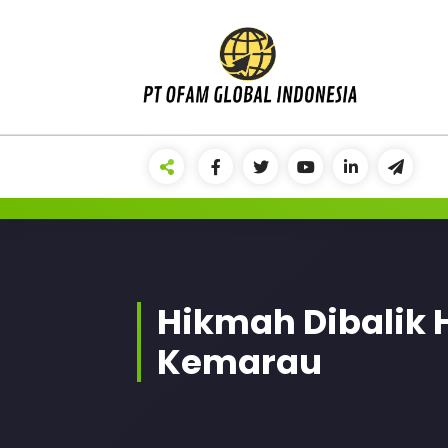
Skip
to
content
Mencerdaskan anak bangsa
Hikmah Dibalik 
Kemarau