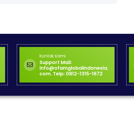
Kontak Kami
Support Mail:
info@ofamglobalindonesia.
com. Telp: 0812-1315-1672