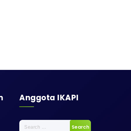
m
Anggota IKAPI
Search
for: